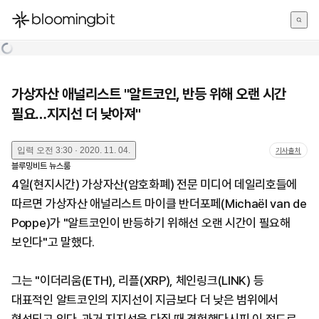
한국어
English
日本語
가상자산 애널리스트 "알트코인, 반등 위해 오랜 시간
필요…지지선 더 낮아져"
입력
오전 3:30 · 2020. 11. 04.
기사출처
블루밍비트 뉴스룸
4일(현지시간) 가상자산(암호화폐) 전문 미디어 데일리호들에
따르면 가상자산 애널리스트 마이클 반더포페(Michaël van de
Poppe)가 "알트코인이 반등하기 위해선 오랜 시간이 필요해
보인다"고 말했다.
그는 "이더리움(ETH), 리플(XRP), 체인링크(LINK) 등
대표적인 알트코인의 지지선이 지금보다 더 낮은 범위에서