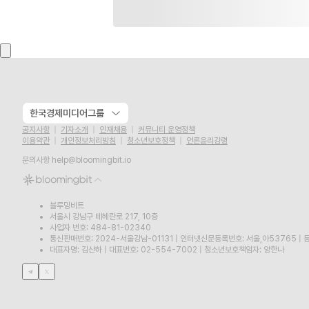
한국경제미디어그룹
공지사항
기자소개
인재채용
커뮤니티 운영정책
이용약관
개인정보처리방침
청소년보호정책
언론윤리강령
문의사항
help@bloomingbit.io
블루밍비트
서울시 강남구 테헤란로 217, 10층
사업자 번호: 484-81-02340
통신판매번호: 2024-서울강남-01131
|
인터넷신문등록번호: 서울,아53765
|
등
대표자명: 김산하
|
대표번호: 02-554-7002
|
청소년보호책임자: 양한나