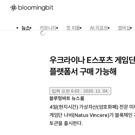
뉴스
커뮤니티
핫 피플
AI 리포트
멤버십
한국어
English
日本語
우크라이나 E스포츠 게임단 나
플랫폼서 구매 가능해
입력
오전 6:02 · 2020. 11. 04.
블루밍비트 뉴스룸
4일(현지시간) 가상자산(암호화폐) 전문 
게임단 나비(Natus Vincere)가 블록체
토큰을 출시한다.