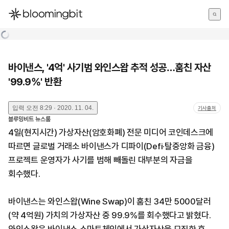
한국어
English
日本語
바이낸스, '4억' 사기범 와인스왑 추적 성공…훔친 자산
'99.9%' 반환
입력
오전 8:29 · 2020. 11. 04.
기사출처
블루밍비트 뉴스룸
4일(현지시간) 가상자산(암호화폐) 전문 미디어 코인데스크에
따르면 글로벌 거래소 바이낸스가 디파이(Defi·탈중앙화 금융)
프로젝트 운영자가 사기를 범해 빼돌린 대부분의 자금을
회수했다.
바이낸스는 와인스왑(Wine Swap)이 훔친 34만 5000달러
(약 4억원) 가치의 가상자산 중 99.9%를 회수했다고 밝혔다.