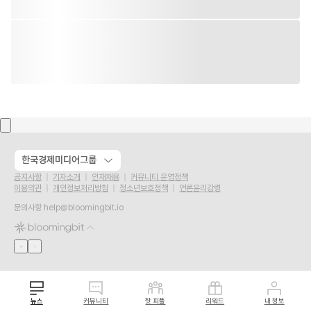
한국경제미디어그룹
공지사항
기자소개
인재채용
커뮤니티 운영정책
이용약관
개인정보처리방침
청소년보호정책
언론윤리강령
문의사항
help@bloomingbit.io
뉴스
커뮤니티
핫 피플
리워드
내 정보