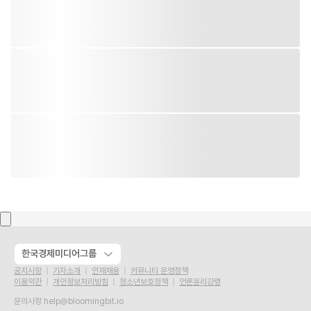
한국경제미디어그룹
공지사항
기자소개
인재채용
커뮤니티 운영정책
이용약관
개인정보처리방침
청소년보호정책
언론윤리강령
문의사항
help@bloomingbit.io