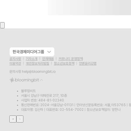
한국경제미디어그룹
공지사항
기자소개
인재채용
커뮤니티 운영정책
이용약관
개인정보처리방침
청소년보호정책
언론윤리강령
문의사항
help@bloomingbit.io
블루밍비트
서울시 강남구 테헤란로 217, 10층
사업자 번호: 484-81-02340
통신판매번호: 2024-서울강남-01131
|
인터넷신문등록번호: 서울,아53765
|
등
대표자명: 김산하
|
대표번호: 02-554-7002
|
청소년보호책임자: 양한나