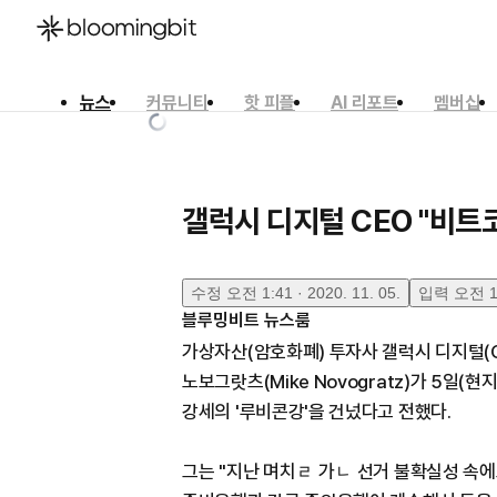
뉴스
커뮤니티
핫 피플
AI 리포트
멤버십
한국어
English
日本語
갤럭시 디지털 CEO "비트코
수정
오전 1:41 · 2020. 11. 05.
입력
오전 1:
블루밍비트 뉴스룸
가상자산(암호화폐) 투자사 갤럭시 디지털(Gala
노보그랏츠(Mike Novogratz)가 5일(
강세의 '루비콘강'을 건넜다고 전했다.
그는 "지난 며칠 간 선거 불확실성 속