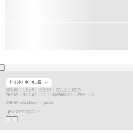
한국경제미디어그룹
공지사항
기자소개
인재채용
커뮤니티 운영정책
이용약관
개인정보처리방침
청소년보호정책
언론윤리강령
문의사항
help@bloomingbit.io