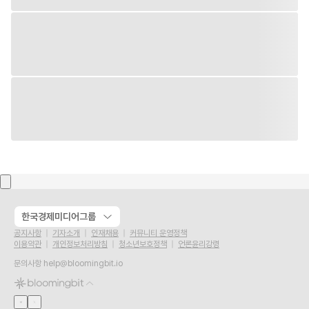
한국경제미디어그룹
공지사항
기자소개
인재채용
커뮤니티 운영정책
이용약관
개인정보처리방침
청소년보호정책
언론윤리강령
문의사항
help@bloomingbit.io