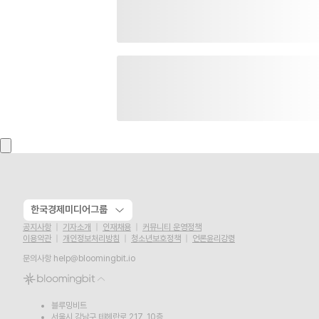
한국경제미디어그룹
공지사항
기자소개
인재채용
커뮤니티 운영정책
이용약관
개인정보처리방침
청소년보호정책
언론윤리강령
문의사항
help@bloomingbit.io
블루밍비트
서울시 강남구 테헤란로 217, 10층