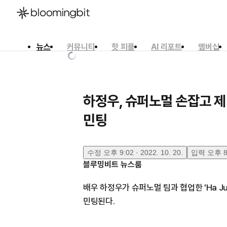
뉴스
커뮤니티
핫 피플
AI 리포트
멤버십
한국어
English
日本語
하정우, 슈퍼노멀 손잡고 제
민팅
수정
오후 9:02 · 2022. 10. 20.
입력
오후 8:
블루밍비트 뉴스룸
배우 하정우가 슈퍼노멀 팀과 협업한 'Ha Jun
민팅된다.