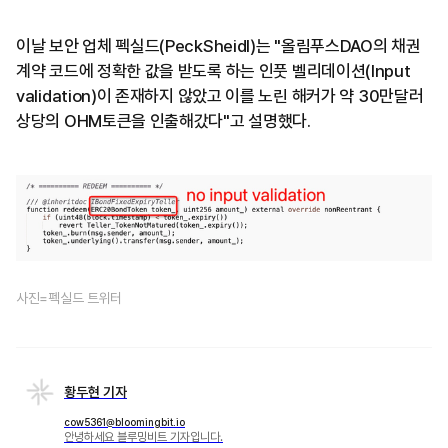
이날 보안 업체 펙실드(PeckSheidl)는 "올림푸스DAO의 채권
계약 코드에 정확한 값을 받도록 하는 인풋 벨리데이션(Input
validation)이 존재하지 않았고 이를 노린 해커가 약 30만달러
상당의 OHM토큰을 인출해갔다"고 설명했다.
사진=펙실드 트위터
황두현 기자
cow5361@bloomingbit.io
안녕하세요 블루밍비트 기자입니다.