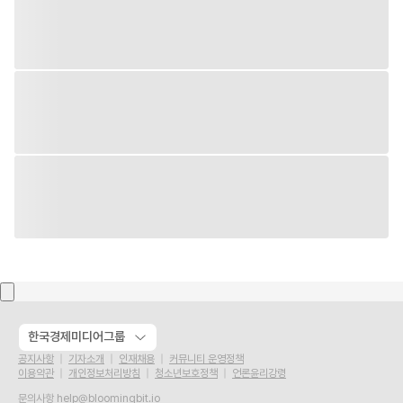
한국경제미디어그룹
공지사항
기자소개
인재채용
커뮤니티 운영정책
이용약관
개인정보처리방침
청소년보호정책
언론윤리강령
문의사항
help@bloomingbit.io