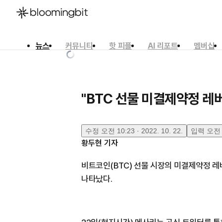
뉴스
커뮤니티
핫 피플
AI 리포트
멤버십
한국어
English
日本語
"BTC 선물 미결제약정 레버
수정
오전 10:23 · 2022. 10. 22.
입력
오전 8
황두현
기자
비트코인(BTC) 선물 시장의 미결제약정 
나타났다.