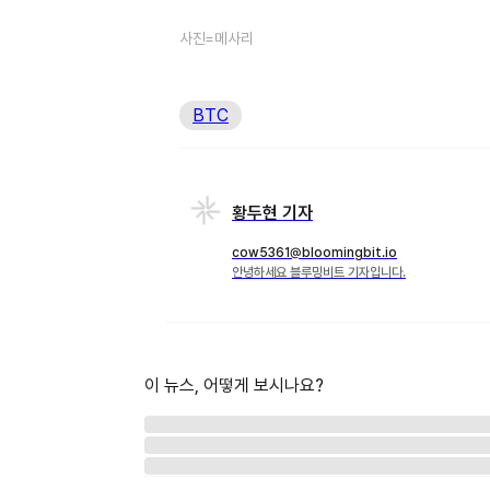
사진=메사리
BTC
황두현 기자
cow5361@bloomingbit.io
안녕하세요 블루밍비트 기자입니다.
이 뉴스, 어떻게 보시나요?