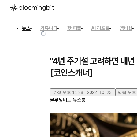
뉴스
커뮤니티
핫 피플
AI 리포트
멤버십
한국어
English
日本語
"4년 주기설 고려하면 내년
[코인스캐너]
수정
오후 11:28 · 2022. 10. 23.
입력
오후 9
블루밍비트 뉴스룸