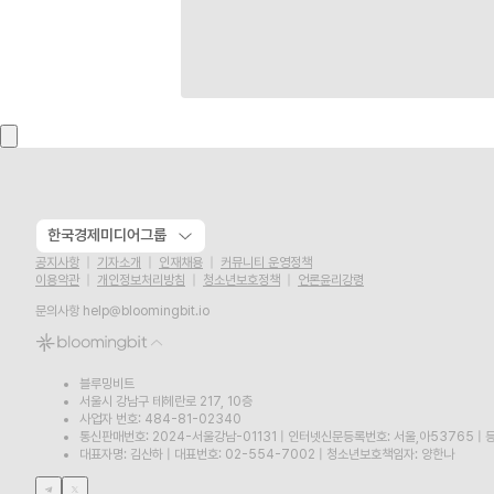
한국경제미디어그룹
공지사항
기자소개
인재채용
커뮤니티 운영정책
이용약관
개인정보처리방침
청소년보호정책
언론윤리강령
문의사항
help@bloomingbit.io
블루밍비트
서울시 강남구 테헤란로 217, 10층
사업자 번호: 484-81-02340
통신판매번호: 2024-서울강남-01131
|
인터넷신문등록번호: 서울,아53765
|
등
대표자명: 김산하
|
대표번호: 02-554-7002
|
청소년보호책임자: 양한나