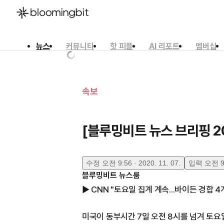
뉴스
커뮤니티
핫 피플
AI 리포트
멤버십
한국어
English
日本語
속보
[블루밍비트 뉴스 브리핑 20
수정
오전 9:56 · 2020. 11. 07.
입력
오전 9:
블루밍비트 뉴스룸
▶ CNN "토요일 집계 계속...바이든 경합 
미국이 동부시간 7일 오전 8시를 넘겨 토요