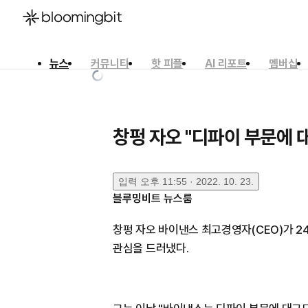
뉴스
커뮤니티
핫 피플
AI 리포트
멤버십
한국어
English
日本語
창펑 자오 "디파이 부문에 
입력
오후 11:55 · 2022. 10. 23.
블루밍비트 뉴스룸
창펑 자오 바이낸스 최고경영자(CEO)가 2
관심을 드러냈다.