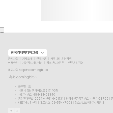
한국경제미디어그룹
공지사항
기자소개
인재채용
커뮤니티 운영정책
이용약관
개인정보처리방침
청소년보호정책
언론윤리강령
문의사항
help@bloomingbit.io
블루밍비트
서울시 강남구 테헤란로 217, 10층
사업자 번호: 484-81-02340
통신판매번호: 2024-서울강남-01131
|
인터넷신문등록번호: 서울,아53765
|
등
대표자명: 김산하
|
대표번호: 02-554-7002
|
청소년보호책임자: 양한나