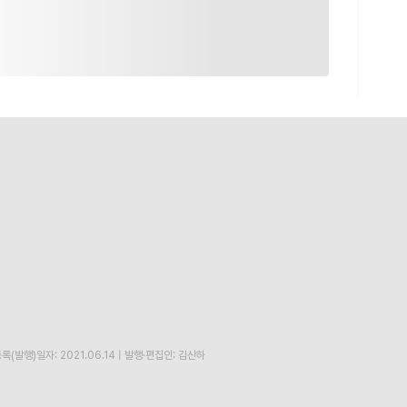
록(발행)일자: 2021.06.14
|
발행·편집인: 김산하