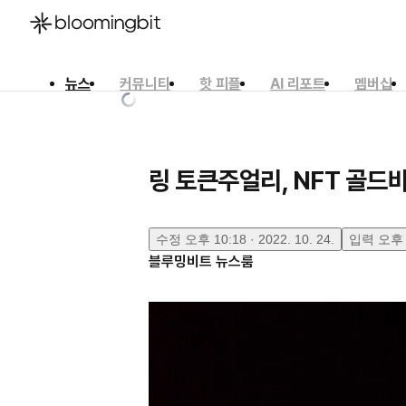
뉴스
커뮤니티
핫 피플
AI 리포트
멤버십
한국어
English
日本語
링 토큰주얼리, NFT 골드바
수정
오후 10:18 · 2022. 10. 24.
입력
오후 1
블루밍비트 뉴스룸