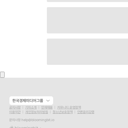
한국경제미디어그룹
공지사항
기자소개
인재채용
커뮤니티 운영정책
이용약관
개인정보처리방침
청소년보호정책
언론윤리강령
문의사항
help@bloomingbit.io