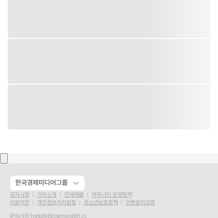
한국경제미디어그룹
공지사항
기자소개
인재채용
커뮤니티 운영정책
이용약관
개인정보처리방침
청소년보호정책
언론윤리강령
문의사항
help@bloomingbit.io