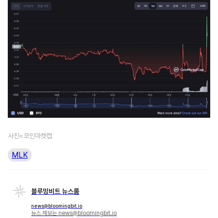
사진=코인마켓캡
MLK
블루밍비트 뉴스룸
news@bloomingbit.io
뉴스 제보는 news@bloomingbit.io