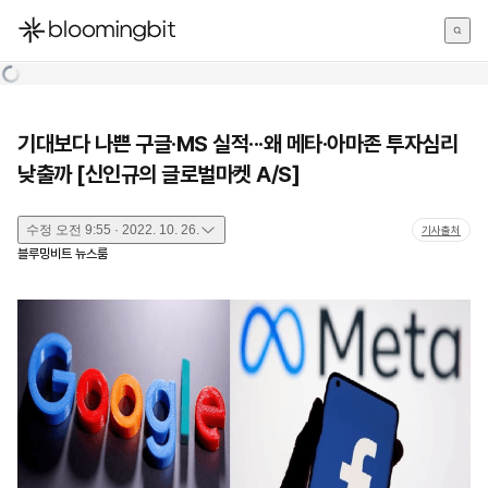
한국어
English
日本語
기대보다 나쁜 구글·MS 실적···왜 메타·아마존 투자심리
낮출까 [신인규의 글로벌마켓 A/S]
수정
오전 9:55 · 2022. 10. 26.
기사출처
블루밍비트 뉴스룸