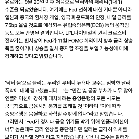
유로화는 9월 20일 이후 처음으로 달러와의 패리티(1대 1)
수준을 되찾았습니다. 여기에는 Fed 선회에 대한 기대뿐 아니라
일본과 중국의 환시장 개입, 영국 파운드화의 안정, 내일 금리를
75bp 올릴 것으로 예상되는 유럽중앙은행(ECB) 등의 움직임
등도 모두 반영된 결과입니다. LPL파이낸셜의 퀸시 크로스비
전략가는 환시장이 Fed가 11월 FOMC 회의에서 향후 금리 상승
폭을 줄이거나 상승을 일시 중지할 조짐을 보일 가능성에 대해
경계하고 있다고 밝혔습니다.
'닥터 둠'으로 불리는 누리엘 루비니 뉴욕대 교수는 임박한 달러
폭락에 대해 경고했습니다. 그는 "민간 및 공공 부채가 너무 많아
인플레이션에 강하게 대처하려는 중앙은행의 모든 시도는
궁극적으로 금융시장 붕괴를 초래할 것"이라며 "이에 따라
중앙은행은 움찔하고 타협할 수밖에 없다"라고 말했습니다.
그러면서 "Fed가 경제나 금융 위기를 막기 위해 인플레이션이
너무 높은데도 금리 인상을 중단한다면 달러는 급격히 약세를
보이기 시작할 것"이라고 지적했습니다. 루비니 교수는 달러가