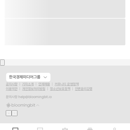
한국경제미디어그룹
공지사항
기자소개
인재채용
커뮤니티 운영정책
이용약관
개인정보처리방침
청소년보호정책
언론윤리강령
문의사항
help@bloomingbit.io