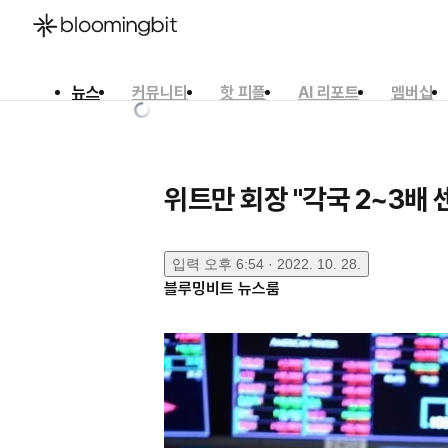
뉴스
커뮤니티
핫 피플
AI 리포트
멤버십
한국어
English
日本語
위트만 회장 "각국 2~3배
입력
오후 6:54 · 2022. 10. 28.
블루밍비트 뉴스룸