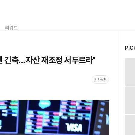
리워드
PiC
 센 긴축…자산 재조정 서두르라"
기사출처