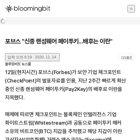
한국어
English
日本語
포브스 "신종 랜섬웨어 페이투키...배후는 이란"
입력
오전 6:19 · 2020. 11. 14.
기사출처
블루밍비트 뉴스룸
12일(현지시간) 포브스(Forbes)가 보안 기업 체크포인트
(CheckPoint)의 발표자료를 인용, 지난 2주간 빠르게 확산
중인 신종 랜섬웨어 페이투키(Pay2Key)의 배후로 이란을
지목했다.
매체에 따르면 체크포인트는 블록체인 인텔리전스 기업
화이트스트림(Whitestream)과 공동으로 페이투키 해커
소유의 비트코인(BTC) 지갑을 추적했고 해당 지갑이 이란
가상자산(암호화폐) 거래소 엑스코이노(Excoino)에