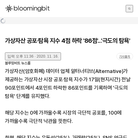
한국어
English
日本語
가상자산 공포·탐욕 지수 4점 하락 '86점'...'극도의 탐욕'
입력
오후 11:36 · 2020. 11. 16.
기사출처
블루밍비트 뉴스룸
가상자산(암호화폐) 데이터 업체 알터너티브(Alternative)가
제공하는 가상자산 시장 공포·탐욕 지수가 17일(현지시간) 전날
90포인트에서 4포인트 하락한 86포인트를 기록하며 '극도의
탐욕' 단계를 유지했다.
해당 지수는 0에 가까울수록 시장의 극단적 공포를, 100에
가까울수록 극단적 낙관을 뜻한다.
한편, 해당 지수는 유동성(25%), 거래량(25%), SNS 언급도