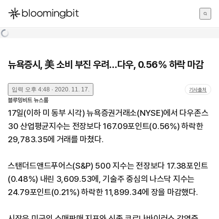
한국어
English
日本語
뉴욕증시, 美 소비 부진 우려…다우, 0.56% 하락 마감
입력
오후 4:48 · 2020. 11. 17.
기사출처
블루밍비트 뉴스룸
17일(이하 미 동부 시각) 뉴욕증권거래소(NYSE)에서 다우존스
30 산업평균지수는 전장보다 167.09포인트(0.56%) 하락한
29,783.35에 거래를 마쳤다.
스탠더드앤드푸어스(S&P) 500 지수는 전장보다 17.38포인트
(0.48%) 내린 3,609.53에, 기술주 중심의 나스닥 지수는
24.79포인트(0.21%) 하락한 11,899.34에 장을 마감했다.
시장은 미국의 소매판매 지표와 신종 코로나바이러스 감염증