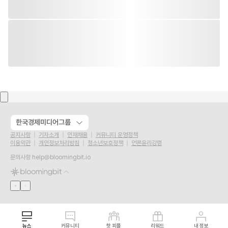
한국경제미디어그룹
공지사항
기자소개
인재채용
커뮤니티 운영정책
이용약관
개인정보처리방침
청소년보호정책
언론윤리강령
문의사항
help@bloomingbit.io
뉴스
커뮤니티
핫 피플
리워드
내 정보