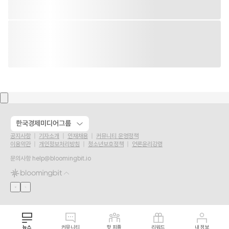
한국경제미디어그룹
공지사항
기자소개
인재채용
커뮤니티 운영정책
이용약관
개인정보처리방침
청소년보호정책
언론윤리강령
문의사항
help@bloomingbit.io
뉴스
커뮤니티
핫 피플
리워드
내 정보