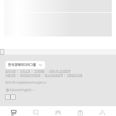
한국경제미디어그룹
공지사항
기자소개
인재채용
커뮤니티 운영정책
이용약관
개인정보처리방침
청소년보호정책
언론윤리강령
문의사항
help@bloomingbit.io