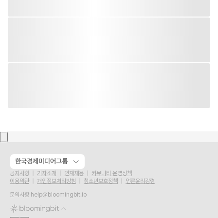
한국경제미디어그룹
공지사항
기자소개
인재채용
커뮤니티 운영정책
이용약관
개인정보처리방침
청소년보호정책
언론윤리강령
문의사항
help@bloomingbit.io