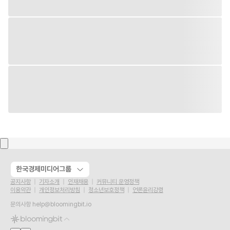
한국경제미디어그룹
공지사항
기자소개
인재채용
커뮤니티 운영정책
이용약관
개인정보처리방침
청소년보호정책
언론윤리강령
문의사항
help@bloomingbit.io