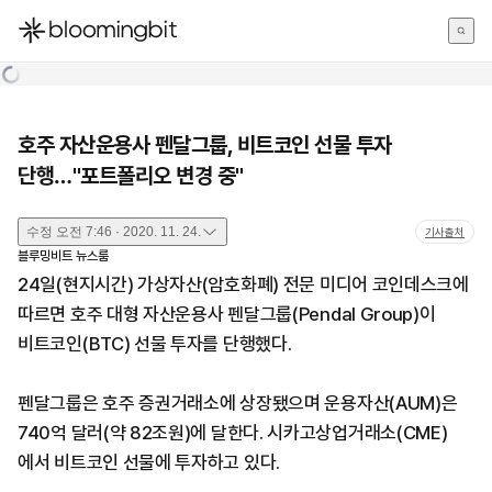
한국어
English
日本語
호주 자산운용사 펜달그룹, 비트코인 선물 투자
단행…"포트폴리오 변경 중"
수정
오전 7:46 · 2020. 11. 24.
기사출처
블루밍비트 뉴스룸
24일(현지시간) 가상자산(암호화폐) 전문 미디어 코인데스크에
따르면 호주 대형 자산운용사 펜달그룹(Pendal Group)이
비트코인(BTC) 선물 투자를 단행했다.
펜달그룹은 호주 증권거래소에 상장됐으며 운용자산(AUM)은
740억 달러(약 82조원)에 달한다. 시카고상업거래소(CME)
에서 비트코인 선물에 투자하고 있다.