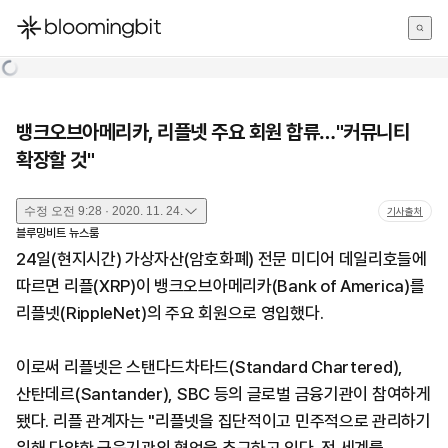
한국어
English
日本語
뱅크오브아메리카, 리플넷 주요 회원 합류…"커뮤니티
확장할 것"
수정
오전 9:28 · 2020. 11. 24.
기사출처
블루밍비트 뉴스룸
24일(현지시간) 가상자산(암호화폐) 전문 미디어 데일리호들에
따르면 리플(XRP)이 뱅크오브아메리카(Bank of America)를
리플넷(RippleNet)의 주요 회원으로 영입했다.
이로써 리플넷은 스탠다드차타드(Standard Chartered),
산탄데르(Santander), SBC 등의 글로벌 금융기관이 참여하게
됐다. 리플 관계자는 "리플넷을 집단적이고 민주적으로 관리하기