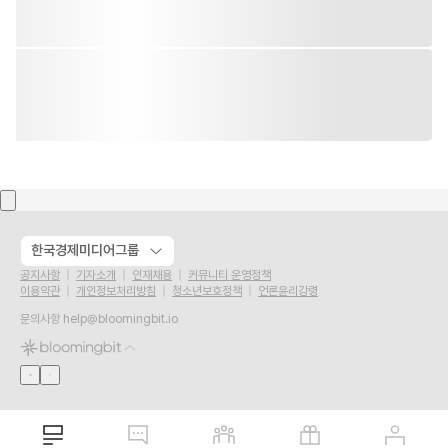
한국경제미디어그룹
공지사항
기자소개
인재채용
커뮤니티 운영정책
이용약관
개인정보처리방침
청소년보호정책
언론윤리강령
문의사항
help@bloomingbit.io