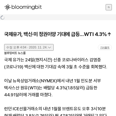
한국어
English
日本語
국제유가, 백신·미 정권이양 기대에 급등…WTI 4.3%↑
수정
오후 4:04 · 2020. 11. 24.
기사출처
블루밍비트 뉴스룸
국제 유가는 24일(현지시간) 신종 코로나바이러스 감염증
(코로나19) 백신에 대한 기대감 속에 3월 초 수준을 회복했다.
이날 뉴욕상업거래소(NYMEX)에서 내년 1월 인도분 서부
텍사스산 원유(WTI)는 배럴당 4.3%(1.85달러) 급등한
44.91달러에 거래를 마쳤다.
런던 ICE선물거래소의 내년 1월물 브렌트유도 오후 3시10분
현재 배럴당 3.8%(1.76달러) 뛴 47.82달러에 거래되고 있다.