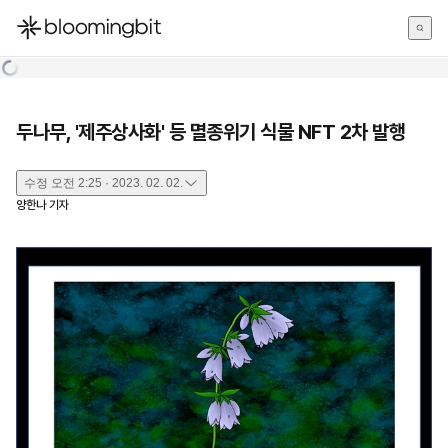
한국어
English
日本語
두나무, '제주상사화' 등 멸종위기 식물 NFT 2차 발행
수정
오전 2:25 · 2023. 02. 02.
양한나
기자