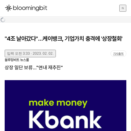
한국어
English
日本語
"4조 날아갔다"…케이뱅크, 기업가치 충격에 '상장철회'
입력
오전 3:33 · 2023. 02. 02.
기사출처
블루밍비트 뉴스룸
상장 일단 보류…"연내 재추진"