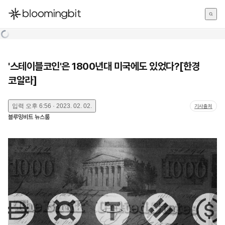
한국어
English
日本語
'스테이블코인'은 1800년대 미국에도 있었다?[한경
코알라]
입력
오후 6:56 · 2023. 02. 02.
기사출처
블루밍비트 뉴스룸