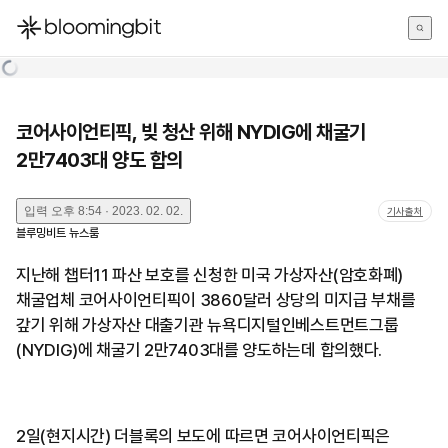
한국어
English
日本語
코어사이언티픽, 빚 청산 위해 NYDIG에 채굴기
2만7403대 양도 합의
입력
오후 8:54 · 2023. 02. 02.
기사출처
블루밍비트 뉴스룸
지난해 챕터11 파산 보호를 신청한 미국 가상자산(암호화폐)
채굴업체 코어사이언티픽이 3860달러 상당의 미지급 부채를
갚기 위해 가상자산 대출기관 뉴욕디지털인베스트먼트그룹
(NYDIG)에 채굴기 2만7403대를 양도하는데 합의했다.
2일(현지시간) 더블록의 보도에 따르면 코어사이언티픽은