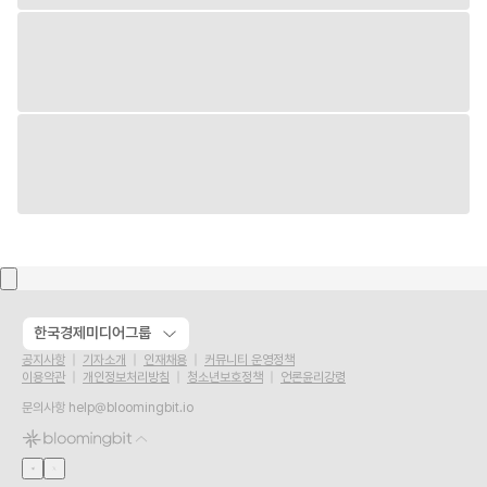
한국경제미디어그룹
공지사항
기자소개
인재채용
커뮤니티 운영정책
이용약관
개인정보처리방침
청소년보호정책
언론윤리강령
문의사항
help@bloomingbit.io