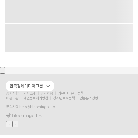
한국경제미디어그룹
공지사항
기자소개
인재채용
커뮤니티 운영정책
이용약관
개인정보처리방침
청소년보호정책
언론윤리강령
문의사항
help@bloomingbit.io