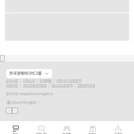
한국경제미디어그룹
공지사항
기자소개
인재채용
커뮤니티 운영정책
이용약관
개인정보처리방침
청소년보호정책
언론윤리강령
문의사항
help@bloomingbit.io
뉴스
커뮤니티
핫 피플
리워드
내 정보