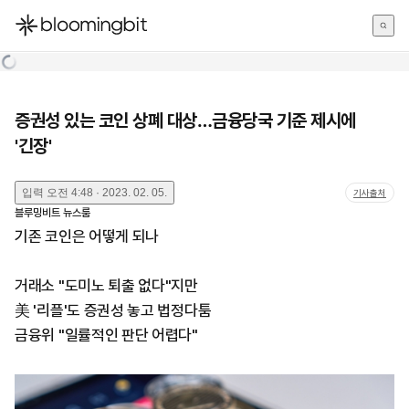
한국어
English
日本語
증권성 있는 코인 상폐 대상…금융당국 기준 제시에
'긴장'
입력
오전 4:48 · 2023. 02. 05.
기사출처
블루밍비트 뉴스룸
기존 코인은 어떻게 되나
거래소 "도미노 퇴출 없다"지만
美 '리플'도 증권성 놓고 법정다툼
금융위 "일률적인 판단 어렵다"