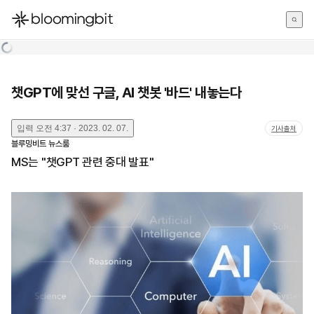
한국어
English
日本語
챗GPT에 맞선 구글, AI 챗봇 '바드' 내놓는다
입력
오전 4:37 · 2023. 02. 07.
기사출처
블루밍비트 뉴스룸
MS는 "챗GPT 관련 중대 발표"