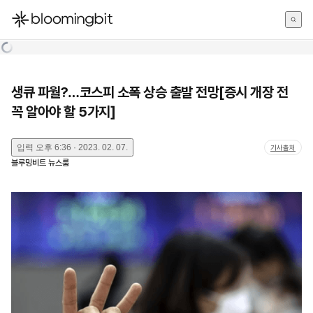
한국어
English
日本語
생큐 파월?…코스피 소폭 상승 출발 전망[증시 개장 전
꼭 알아야 할 5가지]
입력
오후 6:36 · 2023. 02. 07.
기사출처
블루밍비트 뉴스룸