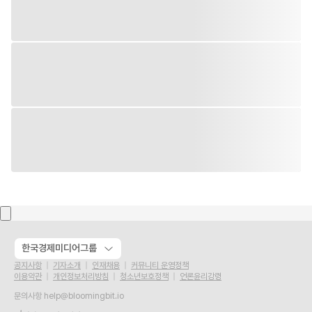
한국경제미디어그룹
공지사항
기자소개
인재채용
커뮤니티 운영정책
이용약관
개인정보처리방침
청소년보호정책
언론윤리강령
문의사항
help@bloomingbit.io