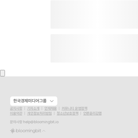
한국경제미디어그룹
공지사항
기자소개
인재채용
커뮤니티 운영정책
이용약관
개인정보처리방침
청소년보호정책
언론윤리강령
문의사항
help@bloomingbit.io