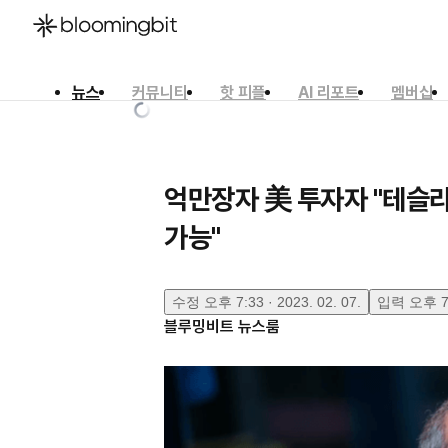
뉴스
커뮤니티
핫 피플
AI 리포트
멤버십
한국어
English
日本語
억만장자 美 투자자 "테슬라
가능"
수정
오후 7:33 · 2023. 02. 07.
입력
오후 7:
블루밍비트 뉴스룸