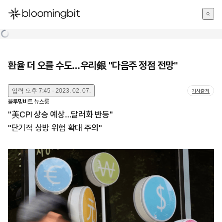
한국어
English
日本語
환율 더 오를 수도…우리銀 "다음주 정점 전망"
입력
오후 7:45 · 2023. 02. 07.
기사출처
블루밍비트 뉴스룸
"美CPI 상승 예상…달러화 반등"
"단기적 상방 위험 확대 주의"