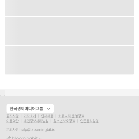
한국경제미디어그룹
공지사항
기자소개
인재채용
커뮤니티 운영정책
이용약관
개인정보처리방침
청소년보호정책
언론윤리강령
문의사항
help@bloomingbit.io