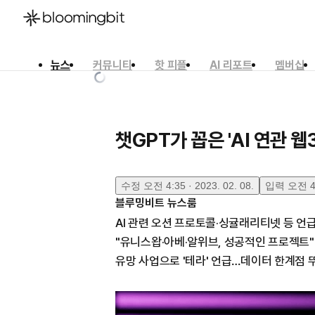
뉴스
커뮤니티
핫 피플
AI 리포트
멤버십
한국어
English
日本語
챗GPT가 꼽은 'AI 연관 
수정
오전 4:35 · 2023. 02. 08.
입력
오전 4:
블루밍비트 뉴스룸
AI 관련 오션 프로토콜·싱귤래리티넷 등 언
"유니스왑·아베·알위브, 성공적인 프로젝트"
유망 사업으로 '테라' 언급…데이터 한계점 