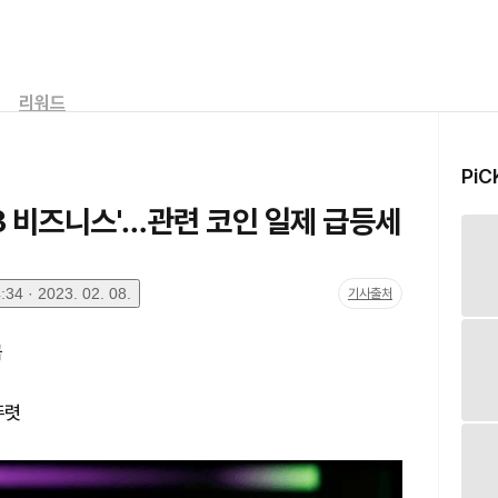
리워드
PiC
웹3 비즈니스'…관련 코인 일제 급등세
34 · 2023. 02. 08.
기사출처
급
뚜렷