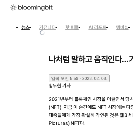
뉴스
커뮤니티
핫 피플
AI 리포트
멤버십
한국어
English
日本語
나처럼 말하고 움직인다…기
입력
오전 5:59 · 2023. 02. 08.
황두현
기자
2021년부터 블록체인 시장을 이끌면서 당
(NFT). 지금 이 순간에도 NFT 시장에는 
대중들에게 가장 확실히 각인된 것은 웹3 세계의
Pictures) NFT다.