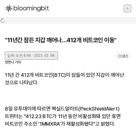
한국어
English
日本語
"11년간 잠든 지갑 깨어나…412개 비트코인 이동"
입력
오전 6:46 · 2023. 02. 08.
기사출처
양한나
기자
11년 간 412개 비트코인(BTC)이 잠들어 있던 지갑이 깨어난
것으로 나타났다.
8일 유투데이에 따르면 펙실드알러트(PeckShieldAlert)
트위터는 "412.23 BTC가 11년 동안 비활성화돼 있던 휴면
비트코인 주소인 '1MMXRA'가 재활성화됐다"고 밝혔다.