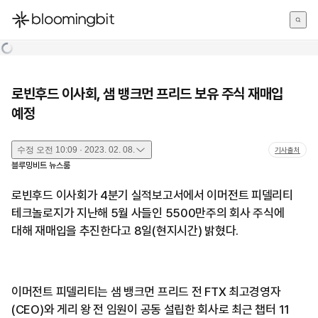
한국어
English
日本語
로빈후드 이사회, 샘 뱅크먼 프리드 보유 주식 재매입
예정
수정
오전 10:09 · 2023. 02. 08.
기사출처
블루밍비트 뉴스룸
로빈후드 이사회가 4분기 실적보고서에서 이머전트 피델리티
테크놀로지가 지난해 5월 사들인 5500만주의 회사 주식에
대해 재매입을 추진한다고 8일(현지시간) 밝혔다.
이머전트 피델리티는 샘 뱅크먼 프리드 전 FTX 최고경영자
(CEO)와 게리 왕 전 임원이 공동 설립한 회사로 최근 챕터 11