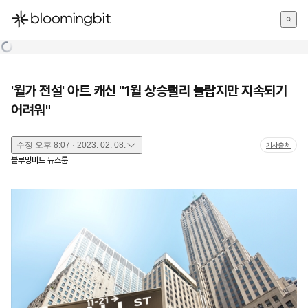
한국어
English
日本語
'월가 전설' 아트 캐신 "1월 상승랠리 놀랍지만 지속되기
어려워"
수정
오후 8:07 · 2023. 02. 08.
기사출처
블루밍비트 뉴스룸