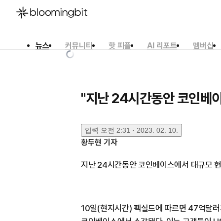
뉴스
커뮤니티
핫 피플
AI 리포트
멤버십
한국어
English
日本語
"지난 24시간동안 코인베이
입력
오전 2:31 · 2023. 02. 10.
황두현
기자
지난 24시간동안 코인베이스에서 대규모 현
10일(현지시간) 펙실드에 따르면 47억달러