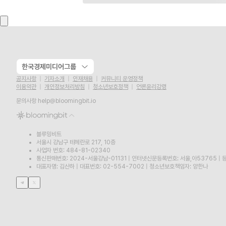
한국경제미디어그룹
공지사항
기자소개
인재채용
커뮤니티 운영정책
이용약관
개인정보처리방침
청소년보호정책
언론윤리강령
문의사항
help@bloomingbit.io
블루밍비트
서울시 강남구 테헤란로 217, 10층
사업자 번호: 484-81-02340
통신판매번호: 2024-서울강남-01131
|
인터넷신문등록번호: 서울,아53765
|
등
대표자명: 김산하
|
대표번호: 02-554-7002
|
청소년보호책임자: 양한나