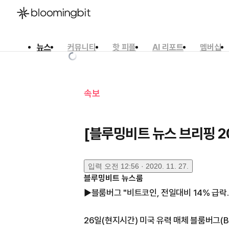
뉴스
커뮤니티
핫 피플
AI 리포트
멤버십
한국어
English
日本語
속보
[블루밍비트 뉴스 브리핑 20
입력
오전 12:56 · 2020. 11. 27.
블루밍비트 뉴스룸
▶블룸버그 "비트코인, 전일대비 14% 급락..
26일(현지시간) 미국 유력 매체 블룸버그(B