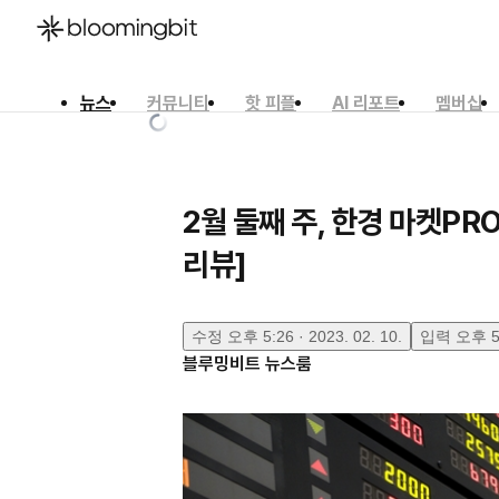
뉴스
커뮤니티
핫 피플
AI 리포트
멤버십
한국어
English
日本語
2월 둘째 주, 한경 마켓PR
리뷰]
수정
오후 5:26 · 2023. 02. 10.
입력
오후 5:
블루밍비트 뉴스룸