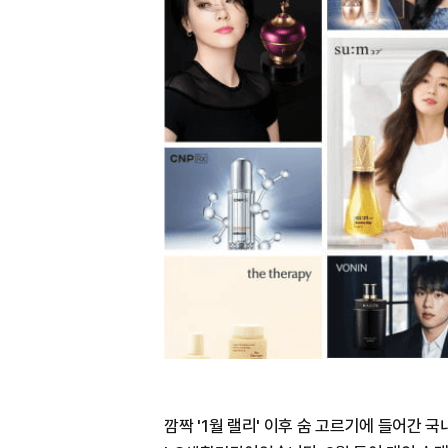
깜짝 '1월 랠리' 이후 숨 고르기에 들어간