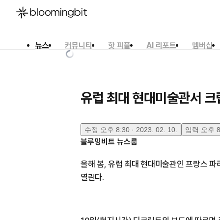
뉴스
커뮤니티
핫 피플
AI 리포트
멤버십
한국어
English
日本語
유럽 최대 현대미술관서 크
수정
오후 8:30 · 2023. 02. 10.
입력
오후 8:
블루밍비트 뉴스룸
올해 봄, 유럽 최대 현대미술관인 프랑스 파
열린다.