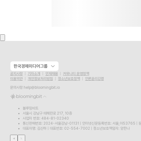
한국경제미디어그룹
공지사항
기자소개
인재채용
커뮤니티 운영정책
이용약관
개인정보처리방침
청소년보호정책
언론윤리강령
문의사항
help@bloomingbit.io
블루밍비트
서울시 강남구 테헤란로 217, 10층
사업자 번호: 484-81-02340
통신판매번호: 2024-서울강남-01131
|
인터넷신문등록번호: 서울,아53765
|
등
대표자명: 김산하
|
대표번호: 02-554-7002
|
청소년보호책임자: 양한나