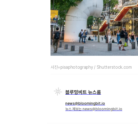
사진=pisaphotography / Shutterstock.com
블루밍비트 뉴스룸
news@bloomingbit.io
뉴스 제보는 news@bloomingbit.io